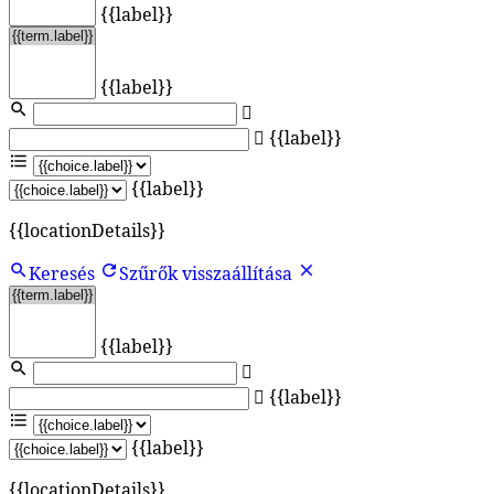
{{label}}
{{label}}
{{label}}
{{label}}
{{locationDetails}}
Keresés
Szűrők visszaállítása
{{label}}
{{label}}
{{label}}
{{locationDetails}}