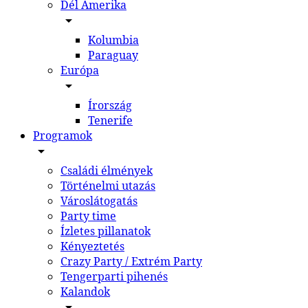
Dél Amerika
Kolumbia
Paraguay
Európa
Írország
Tenerife
Programok
Családi élmények
Történelmi utazás
Városlátogatás
Party time
Ízletes pillanatok
Kényeztetés
Crazy Party / Extrém Party
Tengerparti pihenés
Kalandok