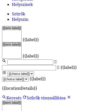
Helyszínek
Szürők
Helyszin
{{label}}
{{label}}
{{label}}
{{label}}
{{locationDetails}}
Keresés
Szűrők visszaállítása