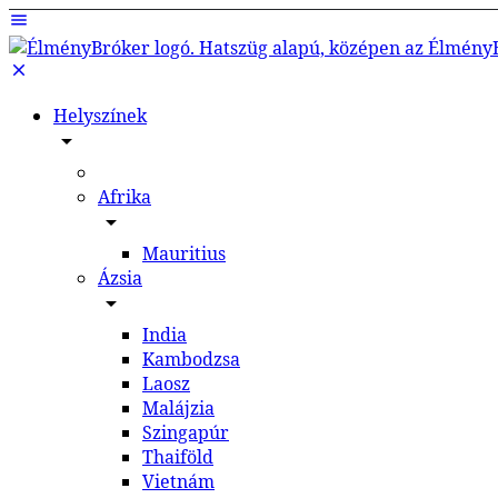
Helyszínek
Afrika
Mauritius
Ázsia
India
Kambodzsa
Laosz
Malájzia
Szingapúr
Thaiföld
Vietnám