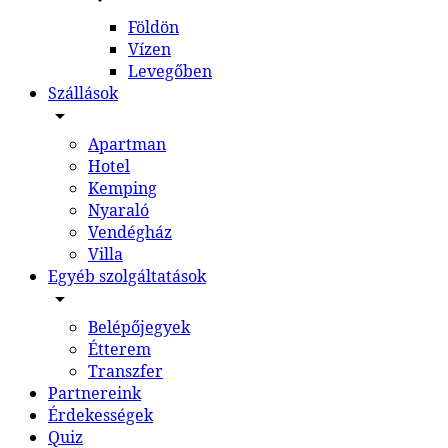
Földön
Vízen
Levegőben
Szállások
Apartman
Hotel
Kemping
Nyaraló
Vendégház
Villa
Egyéb szolgáltatások
Belépőjegyek
Étterem
Transzfer
Partnereink
Érdekességek
Quiz