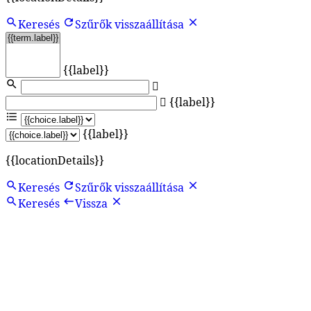
Keresés
Szűrők visszaállítása
{{label}}
{{label}}
{{label}}
{{locationDetails}}
Keresés
Szűrők visszaállítása
Keresés
Vissza