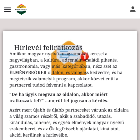
Hírlevél feliratkozás
Amiikor magyar nyelvű programokat keresel a
nagyvilágban, a kultúra, adrenalin, családi pihenés,
gasztronómia, vagy más kategóriában, nézz szét az
ÉLMÉNYBRÓKER
oldalon, és válogass kedvedre, és ha
megtetszik valamelyik program, akkor közvetlenül a
partnerrel tudod felvenni a kapcsolatot.
“De ha úgyis megvan az oldalon, akkor miért
iratkozzak fel?” …merül fel jogosan a kérdés.
Azért mert újabb és újabb partnereket várunk az oldalra
a világ számos részéről, akik a szabadidő, utazás,
kirándulás, pihenés, és egyéb élmények magyar nyelvű
szakemberei, és az Ők legfrissebb ajánlatai, kinálatai,
akciói kerülnek a hírlevélbe.