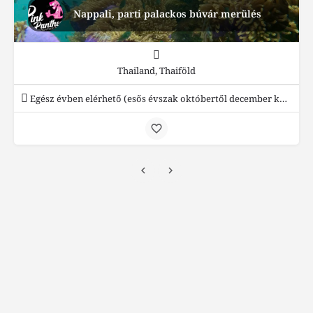
Nappali, parti palackos búvár merülés
Thailand, Thaiföld
Egész évben elérhető (esős évszak októbertől december közepéig)