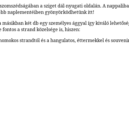
zomszédságában a sziget dál-nyugati oldalán. A nappaliban
szebb naplementéiben gyönyörködhetünk itt!
 a másikban két db egy személyes ággyal így kiváló lehetős
 fontos a strand közelsége is, hiszen:
homokos strandtól és a hangulatos, éttermekkel és souvenir 