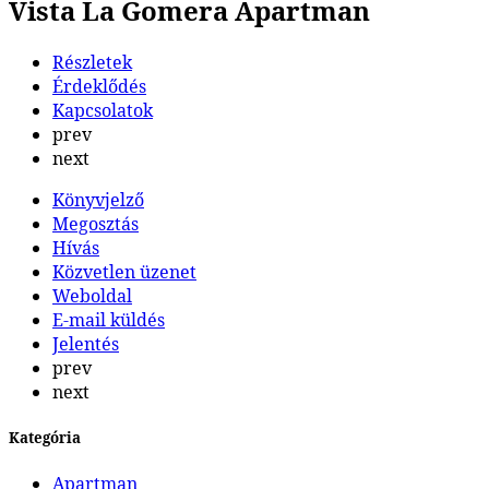
Vista La Gomera Apartman
Részletek
Érdeklődés
Kapcsolatok
prev
next
Könyvjelző
Megosztás
Hívás
Közvetlen üzenet
Weboldal
E-mail küldés
Jelentés
prev
next
Kategória
Apartman