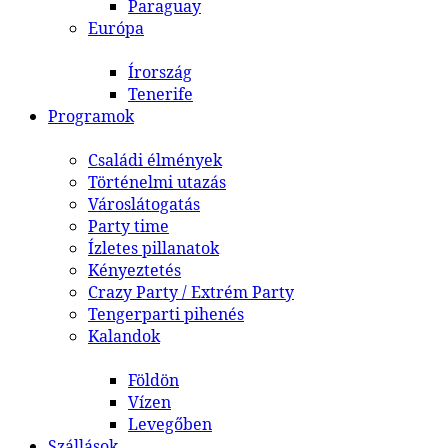
Paraguay
Európa
Írország
Tenerife
Programok
Családi élmények
Történelmi utazás
Városlátogatás
Party time
Ízletes pillanatok
Kényeztetés
Crazy Party / Extrém Party
Tengerparti pihenés
Kalandok
Földön
Vízen
Levegőben
Szállások