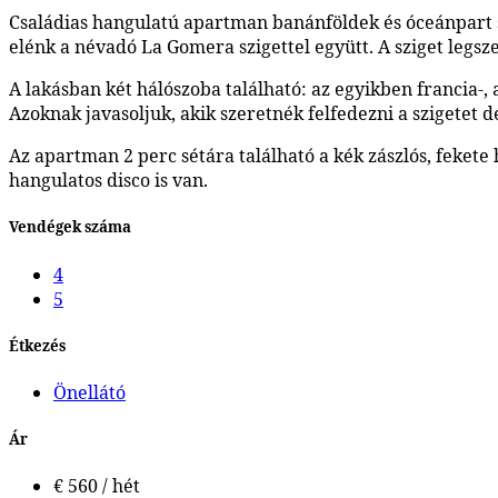
Családias hangulatú apartman banánföldek és óceánpart s
elénk a névadó La Gomera szigettel együtt. A sziget leg
A lakásban két hálószoba található: az egyikben francia-,
Azoknak javasoljuk, akik szeretnék felfedezni a szigetet de
Az apartman 2 perc sétára található a kék zászlós, fekete 
hangulatos disco is van.
Vendégek száma
4
5
Étkezés
Önellátó
Ár
€ 560 / hét