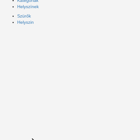
Kategóriák
Helyszínek
Szürők
Helyszin
Keresés
Vissza
{{label}}
{{locationDetails}}