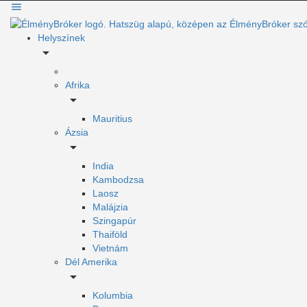
Helyszínek
Afrika
Mauritius
Ázsia
India
Kambodzsa
Laosz
Malájzia
Szingapúr
Thaiföld
Vietnám
Dél Amerika
Kolumbia