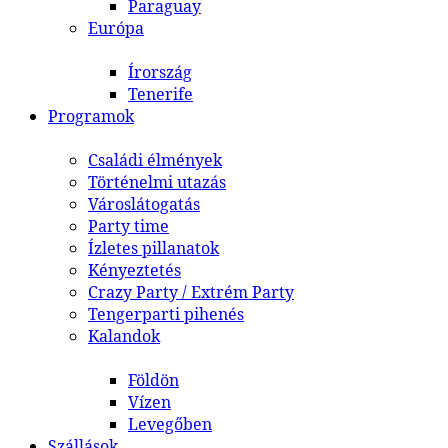
Paraguay
Európa
Írország
Tenerife
Programok
Családi élmények
Történelmi utazás
Városlátogatás
Party time
Ízletes pillanatok
Kényeztetés
Crazy Party / Extrém Party
Tengerparti pihenés
Kalandok
Földön
Vízen
Levegőben
Szállások