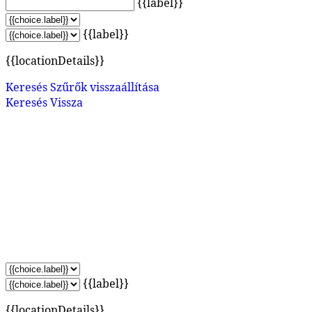
{{label}}
{{label}}
{{locationDetails}}
Keresés
Szűrők visszaállítása
Keresés
Vissza
{{label}}
{{locationDetails}}