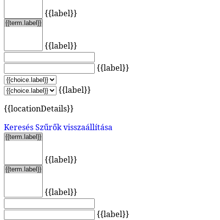
{{label}}
{{label}}
{{label}}
{{label}}
{{locationDetails}}
Keresés
Szűrők visszaállítása
{{label}}
{{label}}
{{label}}