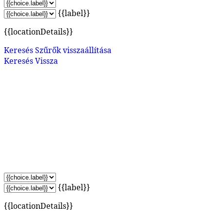
{{label}}
{{locationDetails}}
Keresés
Szűrők visszaállítása
Keresés
Vissza
{{label}}
{{locationDetails}}