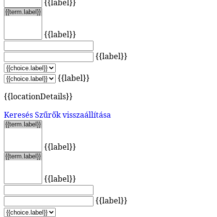
{{label}}
{{label}}
{{label}}
{{label}}
{{locationDetails}}
Keresés
Szűrők visszaállítása
{{label}}
{{label}}
{{label}}