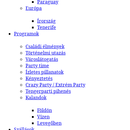
Paraguay
Európa
Írország
Tenerife
Programok
Családi élmények
Történelmi utazás
Városlátogatás
Party time
Ízletes pillanatok
Kényeztetés
Crazy Party / Extrém Party
Tengerparti pihenés
Kalandok
Földön
Vízen
Levegőben
Szállások