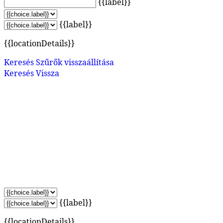
{{label}}
{{label}}
{{locationDetails}}
Keresés
Szűrők visszaállítása
Keresés
Vissza
{{label}}
{{locationDetails}}