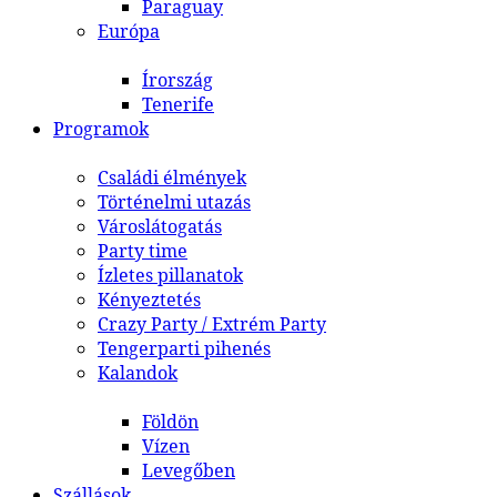
Paraguay
Európa
Írország
Tenerife
Programok
Családi élmények
Történelmi utazás
Városlátogatás
Party time
Ízletes pillanatok
Kényeztetés
Crazy Party / Extrém Party
Tengerparti pihenés
Kalandok
Földön
Vízen
Levegőben
Szállások