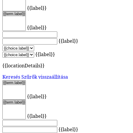
{{label}}
{{label}}
{{label}}
{{label}}
{{locationDetails}}
Keresés
Szűrők visszaállítása
{{label}}
{{label}}
{{label}}