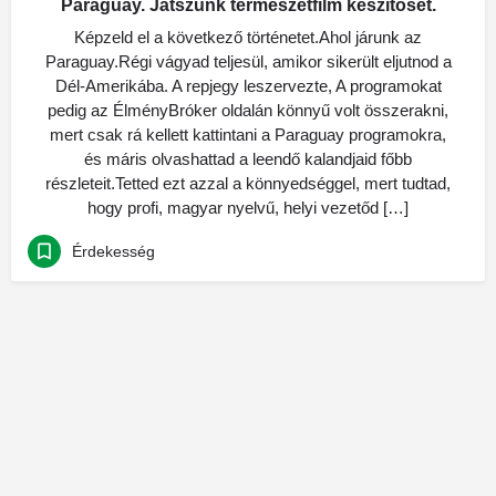
Paraguay. Játszunk természetfilm készitőset.
Képzeld el a következő történetet.Ahol járunk az
Paraguay.Régi vágyad teljesül, amikor sikerült eljutnod a
Dél-Amerikába. A repjegy leszervezte, A programokat
pedig az ÉlményBróker oldalán könnyű volt összerakni,
mert csak rá kellett kattintani a Paraguay programokra,
és máris olvashattad a leendő kalandjaid főbb
részleteit.Tetted ezt azzal a könnyedséggel, mert tudtad,
hogy profi, magyar nyelvű, helyi vezetőd […]
Érdekesség