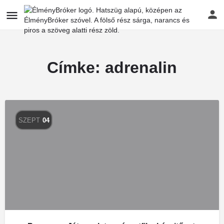
Címke:
adrenalin
SZEPT
04