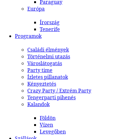
Paraguay
Európa
Írország
Tenerife
Programok
Családi élmények
Történelmi utazás
Városlátogatás
Party time
Ízletes pillanatok
Kényeztetés
Crazy Party / Extrém Party
Tengerparti pihenés
Kalandok
Földön
Vízen
Levegőben
Szállások