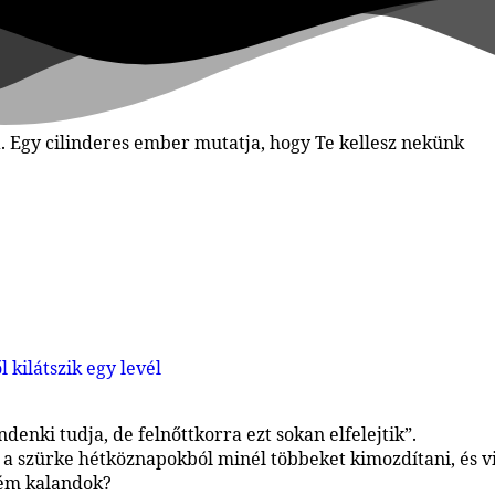
denki tudja, de felnőttkorra ezt sokan elfelejtik”.
szürke hétköznapokból minél többeket kimozdítani, és vi
rém kalandok?