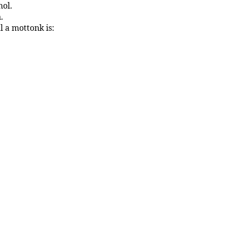
ol.
.
 a mottonk is: