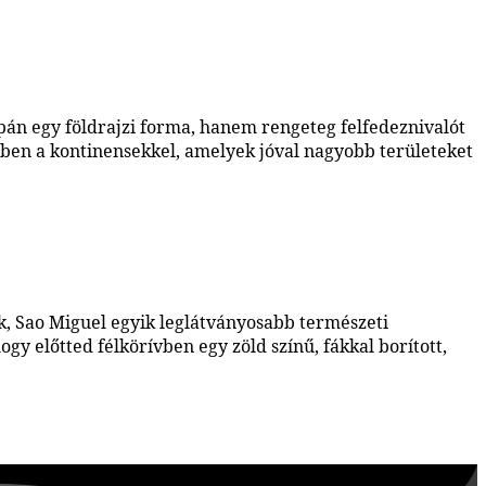
upán egy földrajzi forma, hanem rengeteg felfedeznivalót
zemben a kontinensekkel, amelyek jóval nagyobb területeket
ek, Sao Miguel egyik leglátványosabb természeti
ogy előtted félkörívben egy zöld színű, fákkal borított,