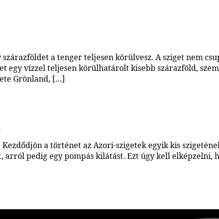
szárazföldet a tenger teljesen körülvesz. A sziget nem cs
iget egy vízzel teljesen körülhatárolt kisebb szárazföld, s
gete Grönland, […]
.
. Kezdődjön a történet az Azori-szigetek egyik kis szigetén
 arról pedig egy pompás kilátást. Ezt úgy kell elképzelni, h