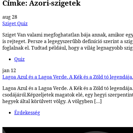
Címke:
Azori-szigetek
aug
28
Sziget Quiz
Sziget Van valami megfoghatatlan bája annak, amikor egy 
is rejteget. Persze a legegyszerűbb definíció szerint a sz
foglalnak el. Tudtad például, hogy a világ legnagyobb szi
Quiz
jan
12
Lagoa Azul és a Lagoa Verde. A Kék és a Zöld tó legendája
Lagoa Azul és a Lagoa Verde. A Kék és a Zöld tó legendája
csodájáról.Képzeljetek magatok elé, egy hegyi szerpentint,
hegyek által körülvett völgy. A völgyben […]
Érdekesség