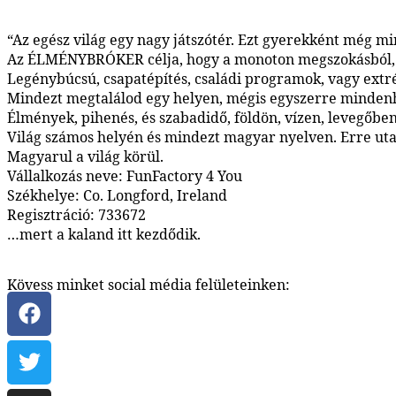
“Az egész világ egy nagy játszótér. Ezt gyerekként még min
Az ÉLMÉNYBRÓKER célja, hogy a monoton megszokásból, a 
Legénybúcsú, csapatépítés, családi programok, vagy ext
Mindezt megtalálod egy helyen, mégis egyszerre mindenh
Élmények, pihenés, és szabadidő, földön, vízen, levegőben
Világ számos helyén és mindezt magyar nyelven. Erre utal
Magyarul a világ körül.
Vállalkozás neve: FunFactory 4 You
Székhelye: Co. Longford, Ireland
Regisztráció: 733672
…mert a kaland itt kezdődik.
Kövess minket social média felületeinken: