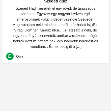
Szeged quiz
Szeged Had meséljek el egy rövid, de tanulságos
történetetEgyszer egy nagyon kedves egri
ismerősömnek voltam idegenvezetője Szegeden.
Megmutattam neki mindent, amiről már hallott is, (Ex-
Virág, Dóm tér, Kárász utca…..) Tetszett is neki, de
nagyon csúnyán kinevetett, amikor a múzeum mögötti
bokrok közt mutattam neki egy nagyobb kőrakást és
mondtam: : És ez pedig itt a […]
Quiz