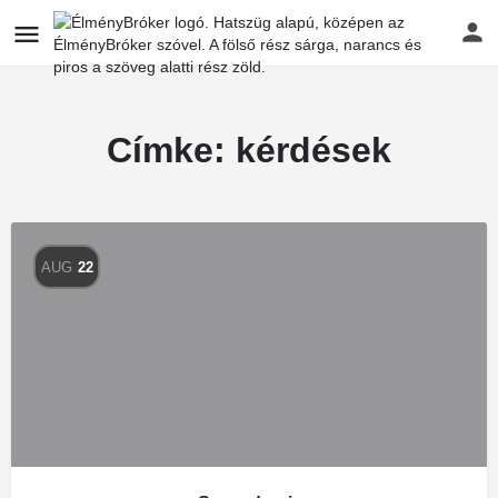
Címke:
kérdések
AUG
22