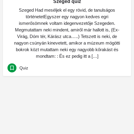
Szeged quiz
Szeged Had meséljek el egy rövid, de tanulságos
történetetEgyszer egy nagyon kedves egri
ismerősömnek voltam idegenvezetője Szegeden.
Megmutattam neki mindent, amiről már hallott is, (Ex-
Virág, Dóm tér, Kárász utca…..) Tetszett is neki, de
nagyon csúnyán kinevetett, amikor a múzeum mögötti
bokrok közt mutattam neki egy nagyobb kőrakást és
mondtam: : És ez pedig itt a […]
Quiz