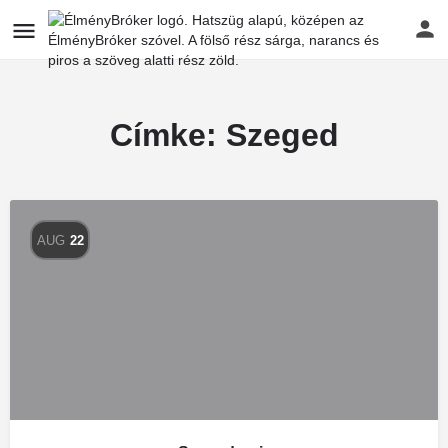
Címke:
Szeged
AUG
22