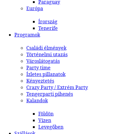
Paraguay
Európa
Írország
Tenerife
Programok
Családi élmények
Történelmi utazás
Városlátogatás
Party time
Ízletes pillanatok
Kényeztetés
Crazy Party / Extrém Party
Tengerparti pihenés
Kalandok
Földön
Vízen
Levegőben
Szállások