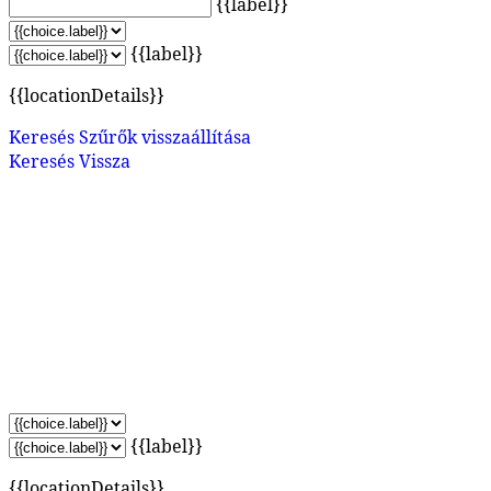
{{label}}
{{label}}
{{locationDetails}}
Keresés
Szűrők visszaállítása
Keresés
Vissza
{{label}}
{{locationDetails}}