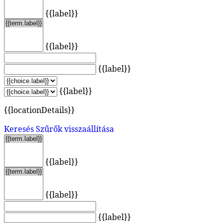
{{label}}
{{label}}
{{label}}
{{label}}
{{locationDetails}}
Keresés
Szűrők visszaállítása
{{label}}
{{label}}
{{label}}