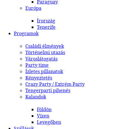
Paraguay
Európa
Írország
Tenerife
Programok
Családi élmények
Történelmi utazás
Városlátogatás
Party time
Ízletes pillanatok
Kényeztetés
Crazy Party / Extrém Party
Tengerparti pihenés
Kalandok
Földön
Vízen
Levegőben
Szállások