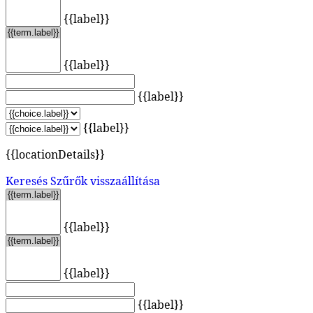
{{label}}
{{label}}
{{label}}
{{label}}
{{locationDetails}}
Keresés
Szűrők visszaállítása
{{label}}
{{label}}
{{label}}