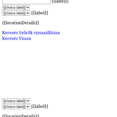
{{label}}
{{label}}
{{locationDetails}}
Keresés
Szűrők visszaállítása
Keresés
Vissza
{{label}}
{{locationDetails}}