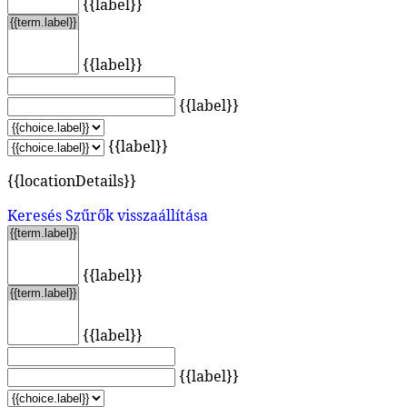
{{label}}
{{label}}
{{label}}
{{label}}
{{locationDetails}}
Keresés
Szűrők visszaállítása
{{label}}
{{label}}
{{label}}