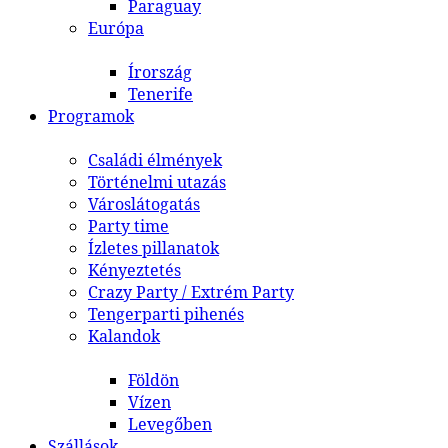
Paraguay
Európa
Írország
Tenerife
Programok
Családi élmények
Történelmi utazás
Városlátogatás
Party time
Ízletes pillanatok
Kényeztetés
Crazy Party / Extrém Party
Tengerparti pihenés
Kalandok
Földön
Vízen
Levegőben
Szállások