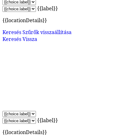
{{label}}
{{locationDetails}}
Keresés
Szűrők visszaállítása
Keresés
Vissza
{{label}}
{{locationDetails}}