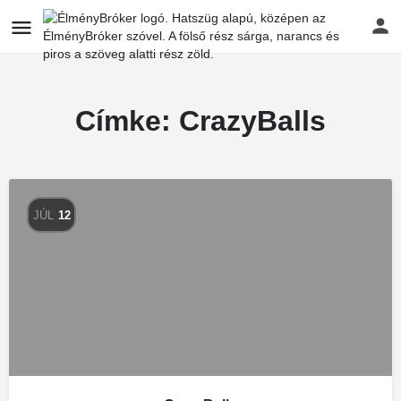
Címke:
CrazyBalls
JÚL
12