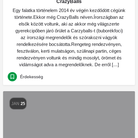
CrazyBalls
Egy falatka történelem 2014 év végén kezdődött cégünk
története.Ekkor még CrazyBalls néven.Írországban az
elsők között voltunk, aki az akkor még világszerte
gyerekcipőben járó őrület a Carzyballs-t (buborékfoci)
az írországi megrendelők és szórakozni vágyók
rendelkezésére bocsátotta.Rengeteg rendezvényen,
fesztiválon, kerti mulatságon, szülinapi partin, céges
rendezvényen voltunk és mindig mosolyt, örömet és
vidámságot adva a megrendelőknek. De erről […]
Érdekesség
JAN
25