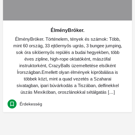
ÉlményBróker.
ÉlményBróker. Történelem, tények és számok: Több,
mint 60 ország, 33 ejtőernyős ugrás, 3 bungee jumping,
sok óra siklóernyős repülés a budai hegyekben, több
éves zipline, high-rope oktatóként, mászófal
instruktorként, CrazyBalls üzemeltetése elsőként
Írországban.Emellett olyan élmények kipróbálása is
többek közt, mint a quad vezetés a Szaharai
sivatagban, ipari búvárkodás a Tiszában, delfinekkel
úszás Mexikóban, oroszlánokkal sétálgatás […]
Érdekesség