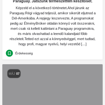
Paraguay. Játszunk természetfilm készitőset.
Képzeld el a következő történetet.Ahol járunk az
Paraguay.Régi vágyad teljesül, amikor sikerült eljutnod a
Dél-Amerikába. A repjegy leszervezte, A programokat
pedig az ÉlményBróker oldalán könnyű volt összerakni,
mert csak rá kellett kattintani a Paraguay programokra,
és máris olvashattad a leendő kalandjaid főbb
részleteit.Tetted ezt azzal a könnyedséggel, mert tudtad,
hogy profi, magyar nyelvű, helyi vezetőd […]
Érdekesség
MÁJ
07