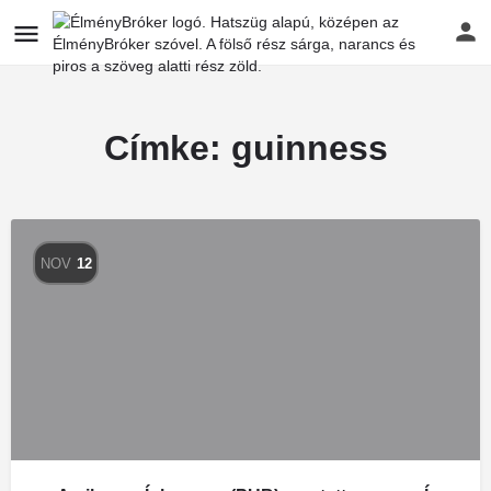
Címke:
guinness
NOV
12