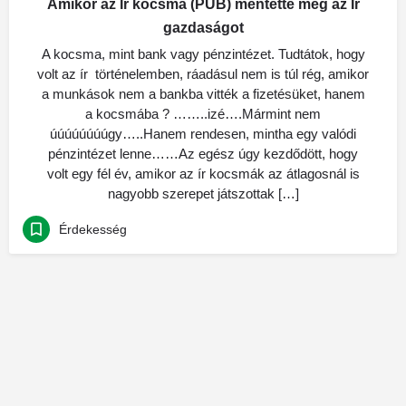
Amikor az Ír kocsma (PUB) mentette meg az Ír
gazdaságot
A kocsma, mint bank vagy pénzintézet. Tudtátok, hogy
volt az ír történelemben, ráadásul nem is túl rég, amikor
a munkások nem a bankba vitték a fizetésüket, hanem
a kocsmába ? ……..izé….Mármint nem
úúúúúúúúgy…..Hanem rendesen, mintha egy valódi
pénzintézet lenne……Az egész úgy kezdődött, hogy
volt egy fél év, amikor az ír kocsmák az átlagosnál is
nagyobb szerepet játszottak […]
Érdekesség