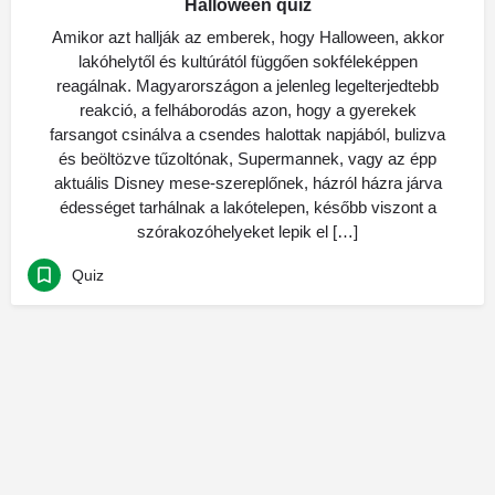
Halloween quiz
Amikor azt hallják az emberek, hogy Halloween, akkor
lakóhelytől és kultúrától függően sokféleképpen
reagálnak. Magyarországon a jelenleg legelterjedtebb
reakció, a felháborodás azon, hogy a gyerekek
farsangot csinálva a csendes halottak napjából, bulizva
és beöltözve tűzoltónak, Supermannek, vagy az épp
aktuális Disney mese-szereplőnek, házról házra járva
édességet tarhálnak a lakótelepen, később viszont a
szórakozóhelyeket lepik el […]
Quiz