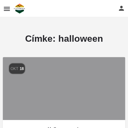
Címke:
halloween
OKT
18