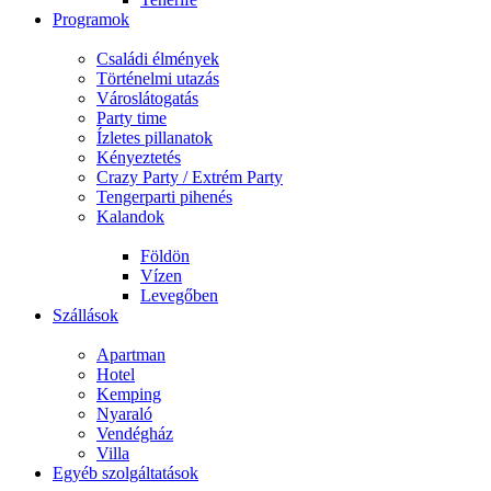
Programok
Családi élmények
Történelmi utazás
Városlátogatás
Party time
Ízletes pillanatok
Kényeztetés
Crazy Party / Extrém Party
Tengerparti pihenés
Kalandok
Földön
Vízen
Levegőben
Szállások
Apartman
Hotel
Kemping
Nyaraló
Vendégház
Villa
Egyéb szolgáltatások