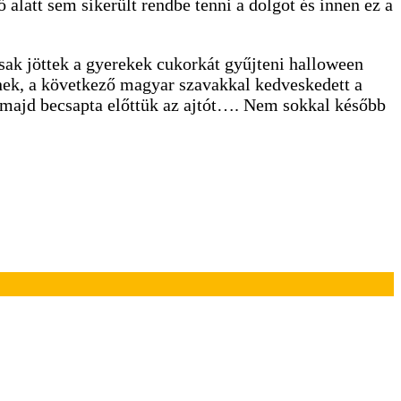
ő alatt sem sikerült rendbe tenni a dolgot és innen ez a
csak jöttek a gyerekek cukorkát gyűjteni halloween
rnek, a következő magyar szavakkal kedveskedett a
 majd becsapta előttük az ajtót…. Nem sokkal később