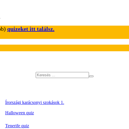
ebb)
quizeket itt találsz.
Írországi karácsonyi szokások 1.
Halloween quiz
Tenerife quiz