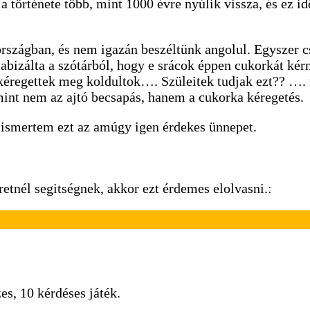
a története több, mint 1000 évre nyúlik vissza, és ez id
rországban, és nem igazán beszéltünk angolul. Egyszer 
labizálta a szótárból, hogy e srácok éppen cukorkát ké
kéregettek meg koldultok…. Szüleitek tudjak ezt?? ….
nt nem az ajtó becsapás, hanem a cukorka kéregetés.
 ismertem ezt az amúgy igen érdekes ünnepet.
etnél segitségnek, akkor ezt érdemes elolvasni.:
es, 10 kérdéses játék.