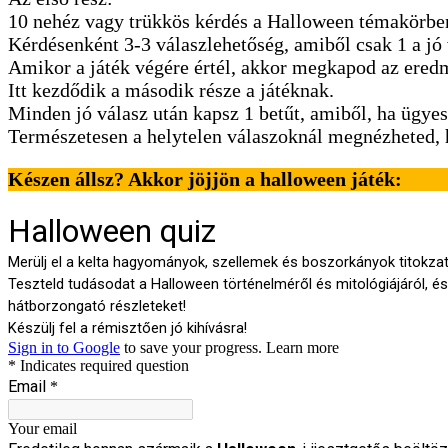
10 nehéz vagy trükkös kérdés a Halloween témakörbe
Kérdésenként 3-3 válaszlehetőség, amiből csak 1 a jó 
Amikor a játék végére értél, akkor megkapod az ered
Itt kezdődik a második része a játéknak.
Minden jó válasz után kapsz 1 betűt, amiből, ha ügyes
Természetesen a helytelen válaszoknál megnézheted, ho
Készen állsz? Akkor jöjjön a halloween játék: