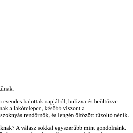
álnak.
a csendes halottak napjából, bulizva és beöltözve
nak a lakótelepen, később viszont a
szoknyás rendőrnők, és lengén öltözött tűzoltó nénik.
oknak? A válasz sokkal egyszerűbb mint gondolnánk.