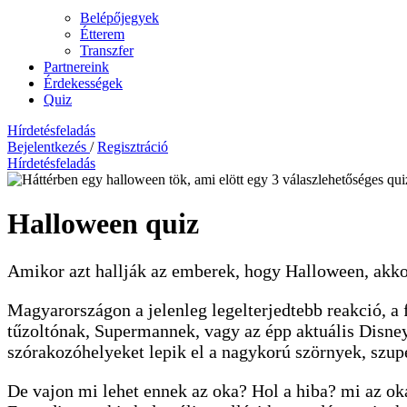
Belépőjegyek
Étterem
Transzfer
Partnereink
Érdekességek
Quiz
Hírdetésfeladás
Bejelentkezés
/
Regisztráció
Hírdetésfeladás
Halloween quiz
Amikor azt hallják az emberek, hogy Halloween, akkor
Magyarországon a jelenleg legelterjedtebb reakció, a 
tűzoltónak, Supermannek, vagy az épp aktuális Disney
szórakozóhelyeket lepik el a nagykorú szörnyek, szupe
De vajon mi lehet ennek az oka? Hol a hiba? mi az o