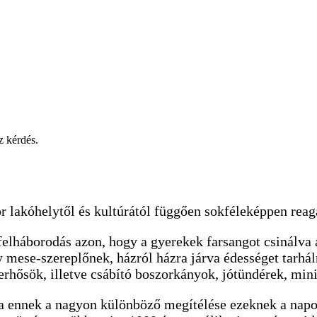
 lakóhelytől és kultúrától függően sokféleképpen reag
felháborodás azon, hogy a gyerekek farsangot csinálva 
 mese-szereplőnek, házról házra járva édességet tarhál
rhősök, illetve csábító boszorkányok, jótündérek, mini
ka ennek a nagyon különböző megítélése ezeknek a nap