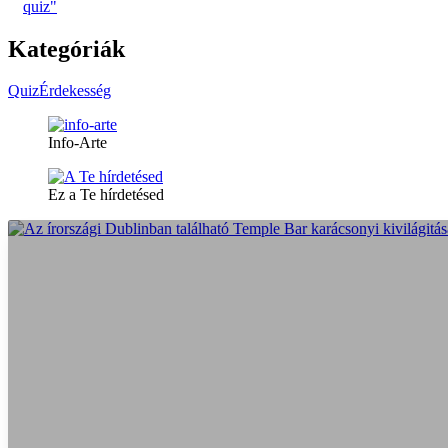
Kategóriák
Quiz
Érdekesség
Info-Arte
Ez a Te hírdetésed