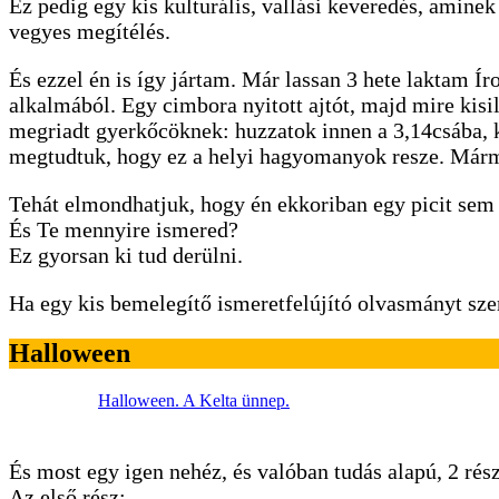
Ez pedig egy kis kulturális, vallási keveredés, aminek 
vegyes megítélés.
És ezzel én is így jártam. Már lassan 3 hete laktam Í
alkalmából. Egy cimbora nyitott ajtót, majd mire kisi
megriadt gyerkőcöknek: huzzatok innen a 3,14csába, 
megtudtuk, hogy ez a helyi hagyomanyok resze. Mármi
Tehát elmondhatjuk, hogy én ekkoriban egy picit sem
És Te mennyire ismered?
Ez gyorsan ki tud derülni.
Ha egy kis bemelegítő ismeretfelújító olvasmányt szer
Halloween
Halloween. A Kelta ünnep.
És most egy igen nehéz, és valóban tudás alapú, 2 rész
Az első rész: