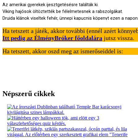
Ha tetszett a játék, akkor további (ennél azért könny
Itt pedig az ÉlményBróker főoldalára
jutsz vissza.
Ha tetszett, akkor oszd meg az ismerőseiddel is:
Népszerű cikkek