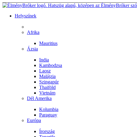
Helyszínek
Afrika
Mauritius
Ázsia
India
Kambodzsa
Laosz
Malájzia
Szingapúr
Thaiföld
Vietnám
Dél Amerika
Kolumbia
Paraguay
Európa
Írország
Tenerife