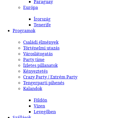
Paraguay
Európa
Írország
Tenerife
Programok
Családi élmények
Történelmi utazás
Városlátogatás
Party time
Ízletes pillanatok
Kényeztetés
Crazy Party / Extrém Party
Tengerparti pihenés
Kalandok
Földön
Vízen
Levegőben
Szállások