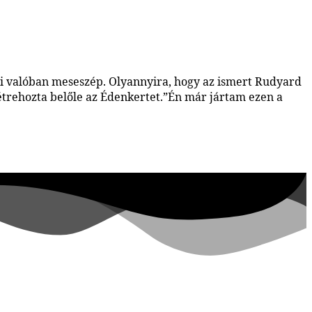
ami valóban meseszép. Olyannyira, hogy az ismert Rudyard
 létrehozta belőle az Édenkertet.”Én már jártam ezen a