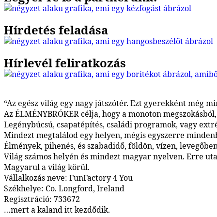
Hírdetés feladása
Hírlevél feliratkozás
“Az egész világ egy nagy játszótér. Ezt gyerekként még min
Az ÉLMÉNYBRÓKER célja, hogy a monoton megszokásból, a 
Legénybúcsú, csapatépítés, családi programok, vagy ext
Mindezt megtalálod egy helyen, mégis egyszerre mindenh
Élmények, pihenés, és szabadidő, földön, vízen, levegőben
Világ számos helyén és mindezt magyar nyelven. Erre utal
Magyarul a világ körül.
Vállalkozás neve: FunFactory 4 You
Székhelye: Co. Longford, Ireland
Regisztráció: 733672
…mert a kaland itt kezdődik.