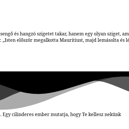
csengő és hangzó szigetet takar, hanem egy olyan sziget, 
is: „Isten először megalkotta Mauritiust, majd lemásolta és