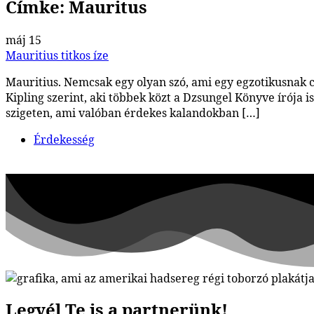
Címke:
Mauritus
máj
15
Mauritius titkos íze
Mauritius. Nemcsak egy olyan szó, ami egy egzotikusnak 
Kipling szerint, aki többek közt a Dzsungel Könyve írója 
szigeten, ami valóban érdekes kalandokban […]
Érdekesség
Legyél Te is a partnerünk!