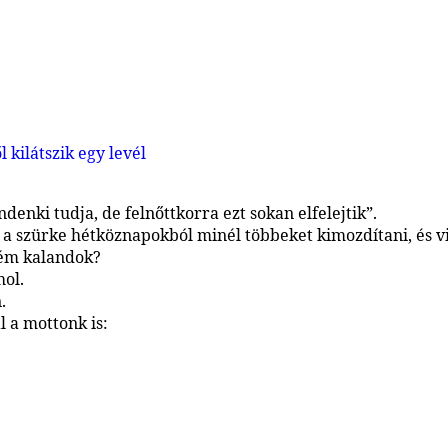
denki tudja, de felnőttkorra ezt sokan elfelejtik”.
szürke hétköznapokból minél többeket kimozdítani, és vi
rém kalandok?
ol.
.
 a mottonk is: