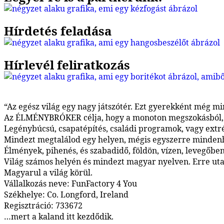
Hírdetés feladása
Hírlevél feliratkozás
“Az egész világ egy nagy játszótér. Ezt gyerekként még min
Az ÉLMÉNYBRÓKER célja, hogy a monoton megszokásból, a 
Legénybúcsú, csapatépítés, családi programok, vagy ext
Mindezt megtalálod egy helyen, mégis egyszerre mindenh
Élmények, pihenés, és szabadidő, földön, vízen, levegőben
Világ számos helyén és mindezt magyar nyelven. Erre utal
Magyarul a világ körül.
Vállalkozás neve: FunFactory 4 You
Székhelye: Co. Longford, Ireland
Regisztráció: 733672
…mert a kaland itt kezdődik.