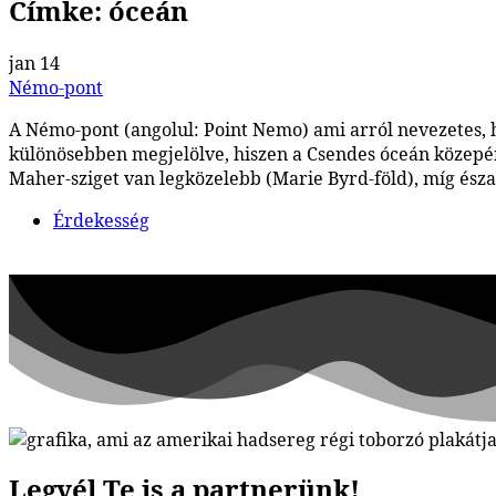
Címke:
óceán
jan
14
Némo-pont
A Némo-pont (angolul: Point Nemo) ami arról nevezetes, ho
különösebben megjelölve, hiszen a Csendes óceán közepén v
Maher-sziget van legközelebb (Marie Byrd-föld), míg észa
Érdekesség
Legyél Te is a partnerünk!