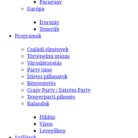
Paraguay
Európa
Írország
Tenerife
Programok
Családi élmények
Történelmi utazás
Városlátogatás
Party time
Ízletes pillanatok
Kényeztetés
Crazy Party / Extrém Party
Tengerparti pihenés
Kalandok
Földön
Vízen
Levegőben
Szállások