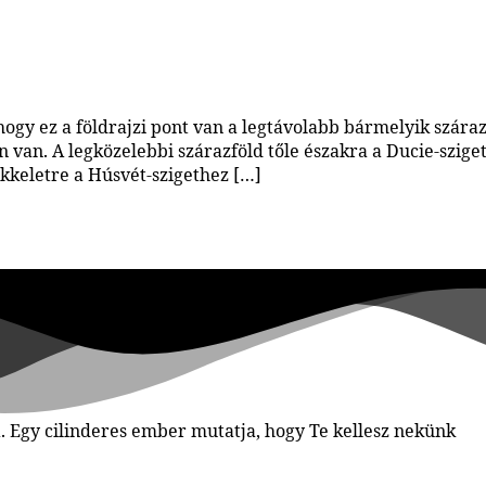
gy ez a földrajzi pont van a legtávolabb bármelyik szárazfö
an. A legközelebbi szárazföld tőle északra a Ducie-szigete
kkeletre a Húsvét-szigethez […]