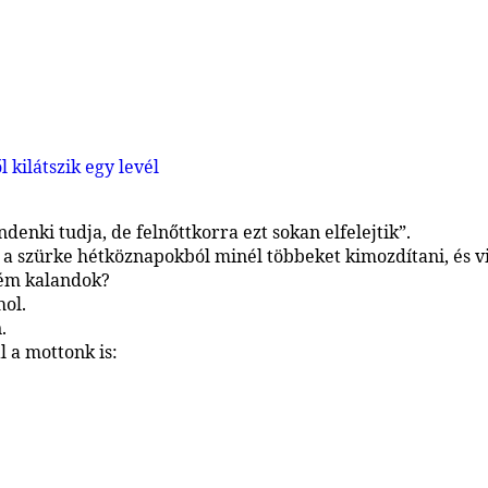
denki tudja, de felnőttkorra ezt sokan elfelejtik”.
szürke hétköznapokból minél többeket kimozdítani, és vi
rém kalandok?
ol.
.
 a mottonk is: