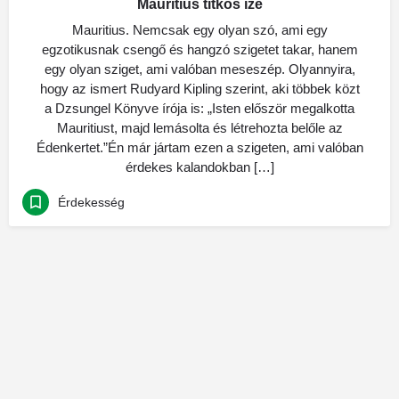
Mauritius titkos íze
Mauritius. Nemcsak egy olyan szó, ami egy
egzotikusnak csengő és hangzó szigetet takar, hanem
egy olyan sziget, ami valóban meseszép. Olyannyira,
hogy az ismert Rudyard Kipling szerint, aki többek közt
a Dzsungel Könyve írója is: „Isten először megalkotta
Mauritiust, majd lemásolta és létrehozta belőle az
Édenkertet.”Én már jártam ezen a szigeten, ami valóban
érdekes kalandokban […]
Érdekesség