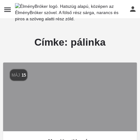
Címke:
pálinka
MÁJ
15