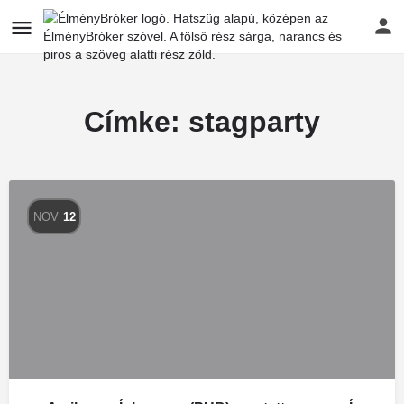
Címke:
stagparty
NOV
12