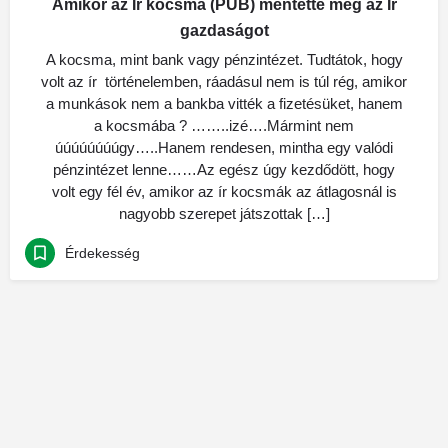
Amikor az Ír kocsma (PUB) mentette meg az Ír
gazdaságot
A kocsma, mint bank vagy pénzintézet. Tudtátok, hogy
volt az ír történelemben, ráadásul nem is túl rég, amikor
a munkások nem a bankba vitték a fizetésüket, hanem
a kocsmába ? ……..izé….Mármint nem
úúúúúúúúgy…..Hanem rendesen, mintha egy valódi
pénzintézet lenne……Az egész úgy kezdődött, hogy
volt egy fél év, amikor az ír kocsmák az átlagosnál is
nagyobb szerepet játszottak […]
Érdekesség