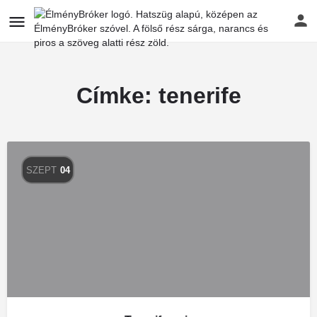
Címke:
tenerife
SZEPT
04