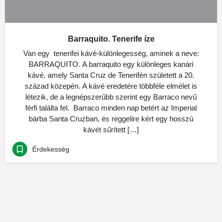
Barraquito. Tenerife íze
Van egy tenerifei kávé-különlegesség, aminek a neve:
BARRAQUITO. A barraquito egy különleges kanári
kávé, amely Santa Cruz de Tenerifén született a 20.
század közepén. A kávé eredetére többféle elmélet is
létezik, de a legnépszerűbb szerint egy Barraco nevű
férfi találta fel. Barraco minden nap betért az Imperial
bárba Santa Cruzban, és reggelire kért egy hosszú
kávét sűrített […]
Érdekesség