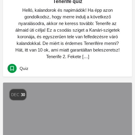
Tenerife quiz
Helló, kalandorok és napimádók! Ha épp azon
gondolkodsz, hogy merre indulj a következő
nyaralásodra, akkor ne keress tovább: Tenerife az
álmaid úti célja! Ez a csodás sziget a Kanári-szigetek
koronája, és egyszerűen tele van felfedezésre váró
kalandokkal. De miért is érdemes Tenerifére menni?
Hát, itt van 10 ok, ami miatt garantáltan beleszeretsz!
Tenerife 2. Fekete […]
Quiz
DEC
30