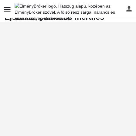
Éjszakai, palackos merülés