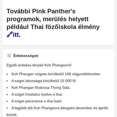
További Pink Panther's
programok, merülés helyett
például Thai fözőiskola élmény
itt.
Érdekességek
Egyéb érdekes tények Koh Phanganról:
Koh Phangan szigete körülbelül 168 négyzetkilométer.
A sziget lakossága körülbelül 15 000 fő.
Koh Phangan fővárosa Thong Sala.
A sziget hivatalos nyelve a thai.
A sziget pénzneme a thai baht.
A legjobb idő Koh Phanganra látogatni december és április
között.