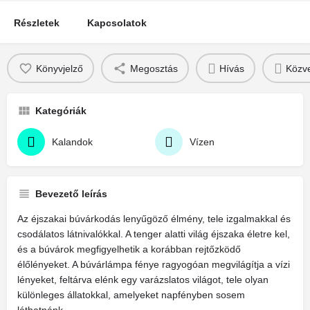
Részletek
Kapcsolatok
Könyvjelző
Megosztás
Hívás
Közve
Kategóriák
Kalandok
Vízen
Bevezető leírás
Az éjszakai búvárkodás lenyűgöző élmény, tele izgalmakkal és
csodálatos látnivalókkal. A tenger alatti világ éjszaka életre kel,
és a búvárok megfigyelhetik a korábban rejtőzködő
élőlényeket. A búvárlámpa fénye ragyogóan megvilágítja a vízi
lényeket, feltárva elénk egy varázslatos világot, tele olyan
különleges állatokkal, amelyeket napfényben sosem