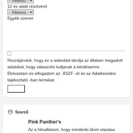
12 év alatti résztvevő
Egyéb üzenet
Hozzájárulok, hogy ez a weboldal tárolja az általam megadott
adatokat, hogy válaszolni tudjanak a kérdésemre.
Elolvastam és elfogadom az
ÁSZF
-et és az
Adatkezelési
tájékoztató
-ban leírtakat.
Küldés
Szerző
Pink Panther's
Az a hitvallásom, hogy mindenki álom utazása