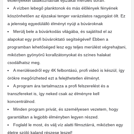
élőlényekkel találkozhatnak éjszakai merülés során.
A vízben lebegő planktonok és más élőlények fényének
köszönhetően az éjszakai tenger varázslatos ragyogást ölt. Ez
a jelenség egyedülálló élményt nyújt a búvároknak
Merülj bele a búvárkodás világába, és sajátítsd el az
alapokat egy profi búvároktató segítségével! Ebben a
programban lehetőséged lesz egy teljes merülést végrehajtani,
miközben gyönyörű korallzátonyokat és színes halakat
csodálhatsz meg.
A merülésedről egy 4K felbontású, profi videó is készül, így
örökre megőrizheted ezt a felejthetetlen élményt.
A program ára tartalmazza a profi felszerelést és a
transzfereket is, így neked csak az élményre kell
koncentrálnod.
Minden program privát, és személyesen vezetem, hogy
garantáltan a legjobb élményben legyen részed.
Foglald le most, és válj víz alatti filmsztárrá, miközben egy
életre szóló kaland részese leszel!