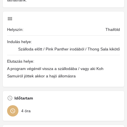
láthatnánk.
Helyszín:
Thaiföld
Indulás helye:
Szálloda előtt / Pink Panther irodából / Thong Sala kikötő
Elutazás helye:
A program végénél vissza a szállodába / vagy aki Koh
Samuiról jöttek akkor a hajó állomásra
Időtartam
4 óra