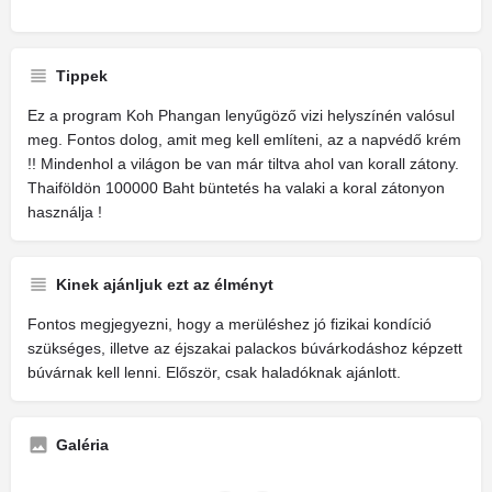
Tippek
Ez a program Koh Phangan lenyűgöző vizi helyszínén valósul
meg. Fontos dolog, amit meg kell említeni, az a napvédő krém
!! Mindenhol a világon be van már tiltva ahol van korall zátony.
Thaiföldön 100000 Baht büntetés ha valaki a koral zátonyon
használja !
Kinek ajánljuk ezt az élményt
Fontos megjegyezni, hogy a merüléshez jó fizikai kondíció
szükséges, illetve az éjszakai palackos búvárkodáshoz képzett
búvárnak kell lenni. Először, csak haladóknak ajánlott.
Galéria