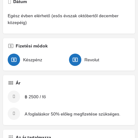
Dátum
Egész évben elérhető (esős évszak októbertől december
közepéig)
Fizetési módok
Készpénz
Revolut
Ár
฿ 2500 / fő
A foglaláskor 50% előleg megfizetése szükséges.
Az ár tartalmazza