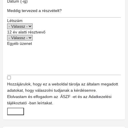
Dátum (-ig)
Létszám
12 év alatti résztvevő
Egyéb üzenet
Hozzájárulok, hogy ez a weboldal tárolja az általam megadott
adatokat, hogy válaszolni tudjanak a kérdésemre.
Elolvastam és elfogadom az
ÁSZF
-et és az
Adatkezelési
tájékoztató
-ban leírtakat.
Küldés