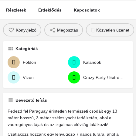
Részletek
Érdeklődés
Kapcsolatok
Könyvjelző
Megosztás
Közvetlen üzenet
Kategóriák
Földön
Kalandok
Vízen
Crazy Party / Extrém Party
Bevezető leírás
Fedezd fel Paraguay érintetlen természeti csodáit egy 13
méter hosszú, 3 méter széles yacht fedélzetén, ahol a
vadregényes tájak és az izgalmas élővilág találkozik!
Csatlakozz hozzánk egy lenyűgöző 7 napos túrára, ahol a