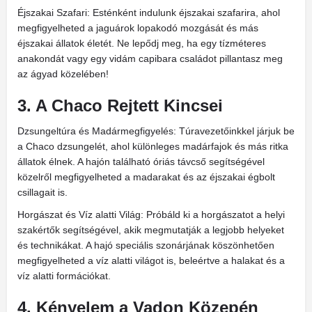
Éjszakai Szafari: Esténként indulunk éjszakai szafarira, ahol
megfigyelheted a jaguárok lopakodó mozgását és más
éjszakai állatok életét. Ne lepődj meg, ha egy tízméteres
anakondát vagy egy vidám capibara családot pillantasz meg
az ágyad közelében!
3. A Chaco Rejtett Kincsei
Dzsungeltúra és Madármegfigyelés: Túravezetőinkkel járjuk be
a Chaco dzsungelét, ahol különleges madárfajok és más ritka
állatok élnek. A hajón található óriás távcső segítségével
közelről megfigyelheted a madarakat és az éjszakai égbolt
csillagait is.
Horgászat és Víz alatti Világ: Próbáld ki a horgászatot a helyi
szakértők segítségével, akik megmutatják a legjobb helyeket
és technikákat. A hajó speciális szonárjának köszönhetően
megfigyelheted a víz alatti világot is, beleértve a halakat és a
víz alatti formációkat.
4. Kényelem a Vadon Közepén