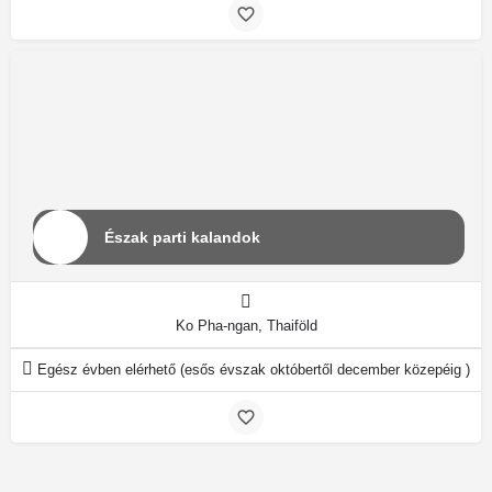
Észak parti kalandok
Ko Pha-ngan, Thaiföld
Egész évben elérhető (esős évszak októbertől december közepéig )