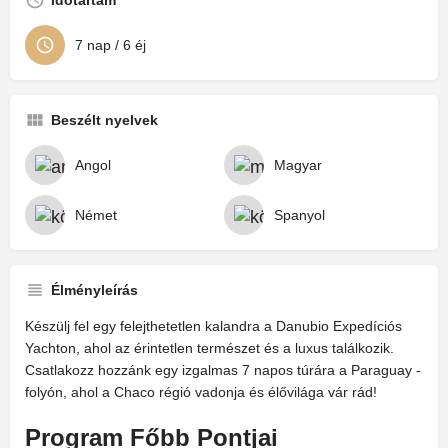
Időtartam
7 nap / 6 éj
Beszélt nyelvek
Angol
Magyar
Német
Spanyol
Élményleírás
Készülj fel egy felejthetetlen kalandra a Danubio Expedíciós
Yachton, ahol az érintetlen természet és a luxus találkozik.
Csatlakozz hozzánk egy izgalmas 7 napos túrára a Paraguay -
folyón, ahol a Chaco régió vadonja és élővilága vár rád!
Program Főbb Pontjai