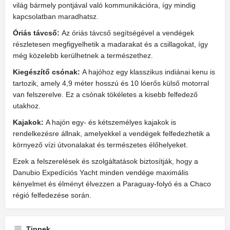
világ bármely pontjával való kommunikációra, így mindig
kapcsolatban maradhatsz.
Óriás távcső:
Az óriás távcső segítségével a vendégek
részletesen megfigyelhetik a madarakat és a csillagokat, így
még közelebb kerülhetnek a természethez.
Kiegészítő csónak:
A hajóhoz egy klasszikus indiánai kenu is
tartozik, amely 4,9 méter hosszú és 10 lóerős külső motorral
van felszerelve. Ez a csónak tökéletes a kisebb felfedező
utakhoz.
Kajakok:
A hajón egy- és kétszemélyes kajakok is
rendelkezésre állnak, amelyekkel a vendégek felfedezhetik a
környező vízi útvonalakat és természetes élőhelyeket.
Ezek a felszerelések és szolgáltatások biztosítják, hogy a
Danubio Expedíciós Yacht minden vendége maximális
kényelmet és élményt élvezzen a Paraguay-folyó és a Chaco
régió felfedezése során.
Tippek