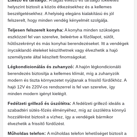
Étkező és társalgó:
A tágas étkező és társalgó tökéletes
helyszínt biztosít a közös étkezésekhez és a kellemes
beszélgetésekhez. A helyiség elegáns kialakítású és jól
felszerelt, hogy minden vendég kényelmét szolgálja.
Teljesen felszerelt konyha:
A konyha minden szükséges
eszközzel fel van szerelve, beleértve a főzőlapot, sütőt,
hűtőszekrényt és más konyhai berendezéseket. Itt a vendégek
ínycsiklandó ételeket készíthetnek vagy élvezhetik a hajó
személyzete által készített finomságokat.
Légkondicionálás és zuhanyzó:
A hajón légkondicionáló
berendezés biztosítja a kellemes klímát, míg a zuhanyzók
modern és tiszta környezetet nyújtanak a frissítő fürdőkhöz. A
hajó 12V és 220V-os rendszerrel is fel van szerelve, így
minden modern igényt kielégít.
Fedélzeti grillező és úszólétra:
A fedélzeti grillező ideális a
szabadtéri sütés-főzés élményéhez, míg az úszólétra könnyű
hozzáférést biztosít a vízhez, így a vendégek bármikor
élvezhetik a frissítő fürdőzést.
Műholdas telefon:
A műholdas telefon lehetőséget biztosít a