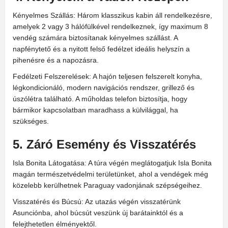
Kényelmes Szállás: Három klasszikus kabin áll rendelkezésre,
amelyek 2 vagy 3 hálófülkével rendelkeznek, így maximum 8
vendég számára biztosítanak kényelmes szállást. A
napfénytető és a nyitott felső fedélzet ideális helyszín a
pihenésre és a napozásra.
Fedélzeti Felszerelések: A hajón teljesen felszerelt konyha,
légkondicionáló, modern navigációs rendszer, grillező és
úszólétra található. A műholdas telefon biztosítja, hogy
bármikor kapcsolatban maradhass a külvilággal, ha
szükséges.
5. Záró Esemény és Visszatérés
Isla Bonita Látogatása: A túra végén meglátogatjuk Isla Bonita
magán természetvédelmi területünket, ahol a vendégek még
közelebb kerülhetnek Paraguay vadonjának szépségeihez.
Visszatérés és Búcsú: Az utazás végén visszatérünk
Asunciónba, ahol búcsút veszünk új barátainktól és a
felejthetetlen élményektől.