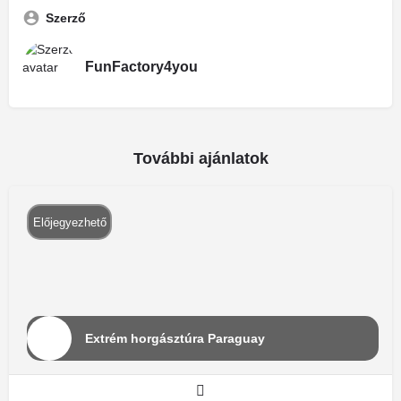
Szerző
FunFactory4you
További ajánlatok
Előjegyezhető
Extrém horgásztúra Paraguay