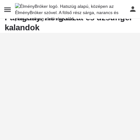
Paraguay. Horgászat és dzsungel
kalandok