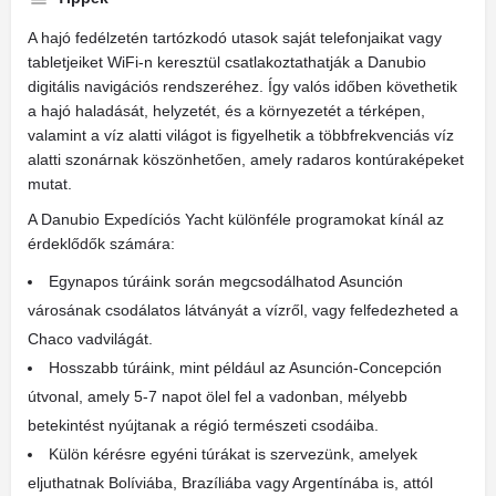
A hajó fedélzetén tartózkodó utasok saját telefonjaikat vagy
tabletjeiket WiFi-n keresztül csatlakoztathatják a Danubio
digitális navigációs rendszeréhez. Így valós időben követhetik
a hajó haladását, helyzetét, és a környezetét a térképen,
valamint a víz alatti világot is figyelhetik a többfrekvenciás víz
alatti szonárnak köszönhetően, amely radaros kontúraképeket
mutat.
A Danubio Expedíciós Yacht különféle programokat kínál az
érdeklődők számára:
Egynapos túráink során megcsodálhatod Asunción
városának csodálatos látványát a vízről, vagy felfedezheted a
Chaco vadvilágát.
Hosszabb túráink, mint például az Asunción-Concepción
útvonal, amely 5-7 napot ölel fel a vadonban, mélyebb
betekintést nyújtanak a régió természeti csodáiba.
Külön kérésre egyéni túrákat is szervezünk, amelyek
eljuthatnak Bolíviába, Brazíliába vagy Argentínába is, attól