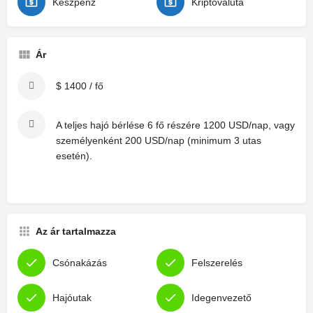
Készpénz
Kriptovaluta
Ár
$ 1400 / fő
A teljes hajó bérlése 6 fő részére 1200 USD/nap, vagy
személyenként 200 USD/nap (minimum 3 utas
esetén).
Az ár tartalmazza
Csónakázás
Felszerelés
Hajóutak
Idegenvezető