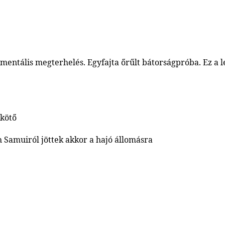
entális megterhelés. Egyfajta őrűlt bátorságpróba. Ez a l
ikötő
h Samuiról jöttek akkor a hajó állomásra