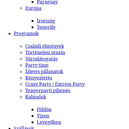
Paraguay
Európa
Írország
Tenerife
Programok
Családi élmények
Történelmi utazás
Városlátogatás
Party time
Ízletes pillanatok
Kényeztetés
Crazy Party / Extrém Party
Tengerparti pihenés
Kalandok
Földön
Vízen
Levegőben
Szállások