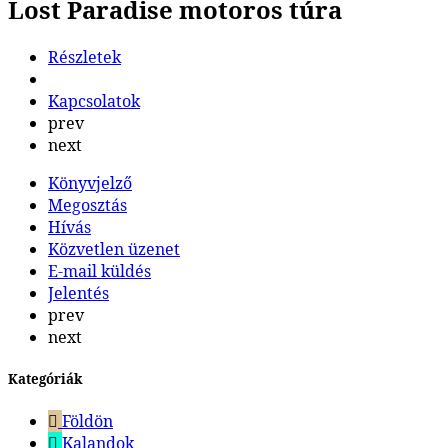
Lost Paradise motoros túra
Részletek
Kapcsolatok
prev
next
Könyvjelző
Megosztás
Hívás
Közvetlen üzenet
E-mail küldés
Jelentés
prev
next
Kategóriák
Földön
Kalandok