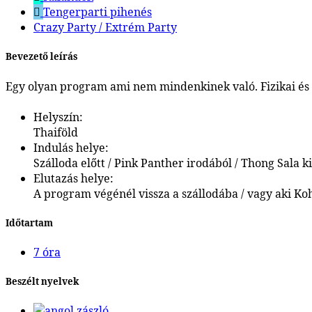
Tengerparti pihenés
Crazy Party / Extrém Party
Bevezető leírás
Egy olyan program ami nem mindenkinek való. Fizikai és m
Helyszín:
Thaiföld
Indulás helye:
Szálloda előtt / Pink Panther irodából / Thong Sala k
Elutazás helye:
A program végénél vissza a szállodába / vagy aki Ko
Időtartam
7 óra
Beszélt nyelvek