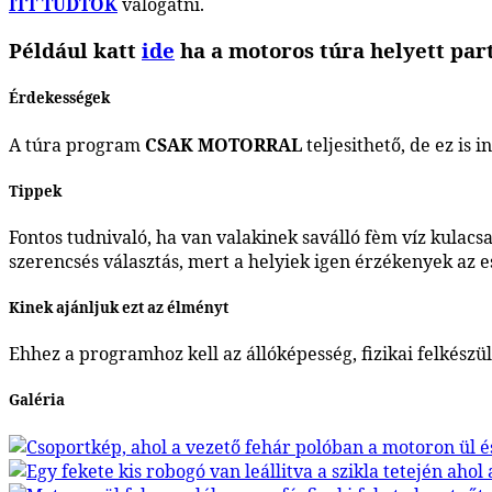
ITT TUDTOK
válogatni.
Például katt
ide
ha a motoros túra helyett part
Érdekességek
A túra program
CSAK MOTORRAL
teljesithető, de ez is
Tippek
Fontos tudnivaló, ha van valakinek saválló fèm víz kulac
szerencsés választás, mert a helyiek igen érzékenyek az 
Kinek ajánljuk ezt az élményt
Ehhez a programhoz kell az állóképesség, fizikai felkészül
Galéria