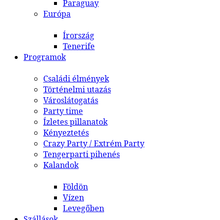
Paraguay
Európa
Írország
Tenerife
Programok
Családi élmények
Történelmi utazás
Városlátogatás
Party time
Ízletes pillanatok
Kényeztetés
Crazy Party / Extrém Party
Tengerparti pihenés
Kalandok
Földön
Vízen
Levegőben
Szállások