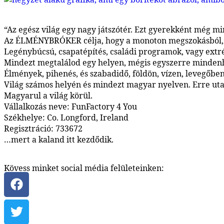
“Az egész világ egy nagy játszótér. Ezt gyerekként még min
Az ÉLMÉNYBRÓKER célja, hogy a monoton megszokásból, a 
Legénybúcsú, csapatépítés, családi programok, vagy ext
Mindezt megtalálod egy helyen, mégis egyszerre mindenh
Élmények, pihenés, és szabadidő, földön, vízen, levegőben
Világ számos helyén és mindezt magyar nyelven. Erre utal
Magyarul a világ körül.
Vállalkozás neve: FunFactory 4 You
Székhelye: Co. Longford, Ireland
Regisztráció: 733672
…mert a kaland itt kezdődik.
Kövess minket social média felületeinken: