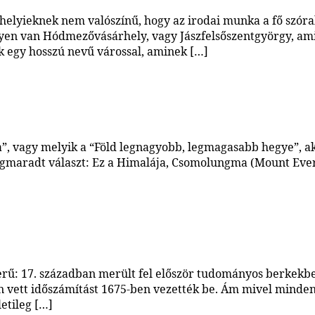
a helyieknek nem valószínű, hogy az irodai munka a fő szór
en van Hódmezővásárhely, vagy Jászfelsőszentgyörgy, ami 2
k egy hosszú nevű várossal, aminek […]
”, vagy melyik a “Föld legnagyobb, legmagasabb hegye”, ak
gmaradt választ: Ez a Himalája, Csomolungma (Mount Everes
erű: 17. században merült fel először tudományos berkekbe
n vett időszámítást 1675-ben vezették be. Ám mivel minden
etileg […]