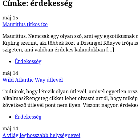
Címke:
érdekesség
máj
15
Mauritius titkos íze
Mauritius. Nemcsak egy olyan szó, ami egy egzotikusnak 
Kipling szerint, aki többek közt a Dzsungel Könyve írója 
szigeten, ami valóban érdekes kalandokban […]
Érdekesség
máj
14
Wild Atlantic Way útlevél
Tudtátok, hogy létezik olyan útlevél, amivel egyetlen or
alkalmas?Rengeteg cikket lehet olvasni arról, hogy mikép
következő útlevél pont nem ilyen. Viszont nagyon érdeke
Érdekesség
máj
14
A világ leghosszabb helységnevei