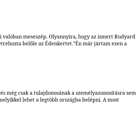
ami valóban meseszép. Olyannyira, hogy az ismert Rudyard
 létrehozta belőle az Édenkertet.”Én már jártam ezen a
l és még csak a tulajdonosának a személyazonosításra sem
melyikkel lehet a legtöbb országba belépni. A most