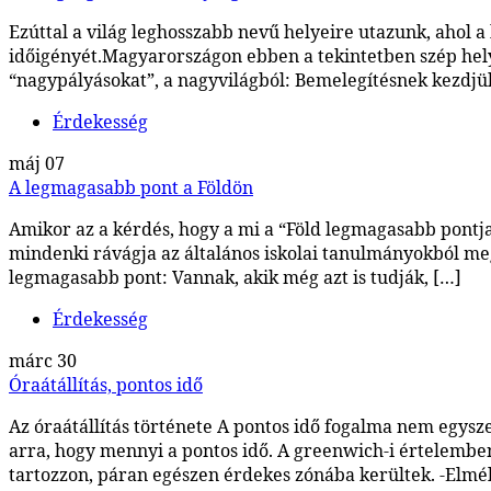
Ezúttal a világ leghosszabb nevű helyeire utazunk, ahol 
időigényét.Magyarországon ebben a tekintetben szép hely
“nagypályásokat”, a nagyvilágból: Bemelegítésnek kezdjü
Érdekesség
máj
07
A legmagasabb pont a Földön
Amikor az a kérdés, hogy a mi a “Föld legmagasabb pontja
mindenki rávágja az általános iskolai tanulmányokból me
legmagasabb pont: Vannak, akik még azt is tudják, […]
Érdekesség
márc
30
Óraátállítás, pontos idő
Az óraátállítás története A pontos idő fogalma nem egysz
arra, hogy mennyi a pontos idő. A greenwich-i értelembe
tartozzon, páran egészen érdekes zónába kerültek. -Elmél