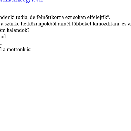
denki tudja, de felnőttkorra ezt sokan elfelejtik”.
szürke hétköznapokból minél többeket kimozdítani, és vi
rém kalandok?
ol.
.
 a mottonk is: