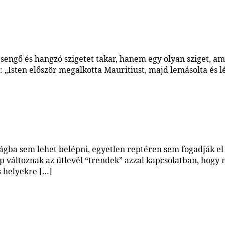
csengő és hangzó szigetet takar, hanem egy olyan sziget, 
is: „Isten először megalkotta Mauritiust, majd lemásolta és
szágba sem lehet belépni, egyetlen reptéren sem fogadják e
p változnak az útlevél “trendek” azzal kapcsolatban, hogy 
s helyekre […]