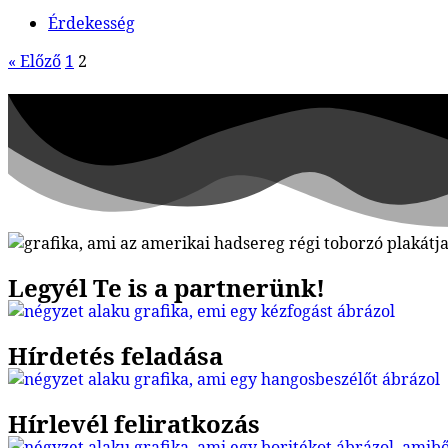
Érdekesség
« Előző
1
2
Legyél Te is a partnerünk!
Hírdetés feladása
Hírlevél feliratkozás