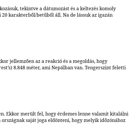
akozásuk, tekintve a dátumozást és a keltezés komoly
0 karakterből/betűből áll. Na de lássuk az igazán
kor jellemzően az a reakció és a megoldás, hogy
t’s) 8.848 méter, ami Nepálban van. Tengerszint feletti
n. Ekkor merült fel, hogy érdemes lenne valamit kitalálni
 országnak saját joga eldönteni, hogy melyik időzónához