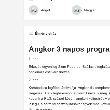
Angol
Magyar
Élményleírás
Angkor 3 napos prog
1. nap
Érkezés egyénileg Siem Reap-be. Szállás elfoglalása
opcionális esti városnézés.
2. nap
Kambodzsa legfőbb látnivalója, Angkor ősi templom
Régészeti Park leghíresebb látnivalóit nézzük meg. 
kapunk a 9-13. század közötti angkori kultúráról. A
jellegű, a sorrend összeállításakor figyelembe vettü
fényviszonyokat.