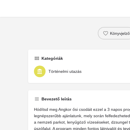
Könyvjelző
Kategóriák
Történelmi utazás
Bevezető leírás
Hódítsd meg Angkor ősi csodáit ezzel a 3 napos pr
legnépszerűbb ajánlatunk, mely során felfedezheted
a nemzeti parkot, lenyűgöző vízeséseket, dzsungel
úszófalut. A program minden fontos látnivalót és te