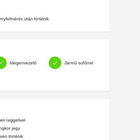
ényfelmérés után történik.
Idegenvezető
Jármű sofőrrel
en reggelivel
ngkor jegy
en történik