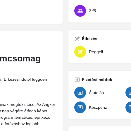
2 fő
Étkezés
Reggeli
ramcsomag
. Érkezési időtől függően
Fizetési módok
Átutalás
ainak megtekintése. Az Angkor
Készpénz
A nap végére átfogó képet
 program tematikus, építkező
k a fotózáshoz legjobb