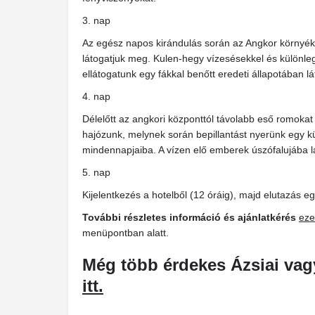
3. nap
Az egész napos kirándulás során az Angkor környék
látogatjuk meg. Kulen-hegy vízesésekkel és különleg
ellátogatunk egy fákkal benőtt eredeti állapotában 
4. nap
Délelőtt az angkori központtól távolabb eső romokat
hajózunk, melynek során bepillantást nyerünk egy k
mindennapjaiba. A vízen elő emberek úszófalujába l
5. nap
Kijelentkezés a hotelből (12 óráig), majd elutazás eg
További részletes információ és ajánlatkérés
eze
menüpontban alatt.
Még több érdekes Ázsiai va
itt.