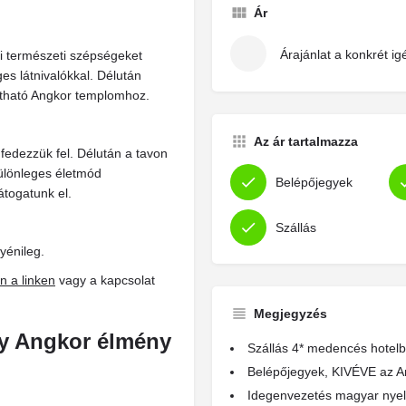
Ár
Árajánlat a konkrét ig
i természeti szépségeket
es látnivalókkal. Délután
látható Angkor templomhoz.
Az ár tartalmazza
 fedezzük fel. Délután a tavon
ülönleges életmód
Belépőjegyek
átogatunk el.
Szállás
yénileg.
n a linken
vagy a kapcsolat
Megjegyzés
gy Angkor élmény
Szállás 4* medencés hotelb
Belépőjegyek, KIVÉVE az A
Idegenvezetés magyar nyelv