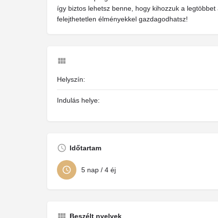
így biztos lehetsz benne, hogy kihozzuk a legtöbbet 
felejthetetlen élményekkel gazdagodhatsz!
Helyszín:
Indulás helye:
Időtartam
5 nap / 4 éj
Beszélt nyelvek