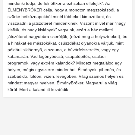
mindenki tudja, de felnőttkorra ezt sokan elfelejtik”. Az
ÉLMÉNYBRÓKER célja, hogy a monoton megszokásból, a
szürke hétköznapokból minél többeket kimozdítani, és
visszaadni a játszóteret mindenkinek. Viszont mivel már “nagy
kisfiúk, és nagy kislányok” vagyunk, ezért a ház melletti
játszóteret nagyobbra cseréljük, (nézd meg a helyszíneket), és
a hintákat és mászokákat, csúszdákat olyanokra váltjuk, mint
például siklóernyő, a szauna, a búvárfelszerelés, vagy egy
katamarán. Vad legénybúcsú, csapatépítés, családi
programok, vagy extrém kalandok? Mindezt megtalálod egy
helyen, mégis egyszerre mindenhol. Élmények, pihenés, és
szabadidő, földön, vízen, levegőben. Világ számos helyén és
mindezt magyar nyelven. ÉlményBróker. Magyarul a világ
körül. Mert a kaland itt kezdődik.