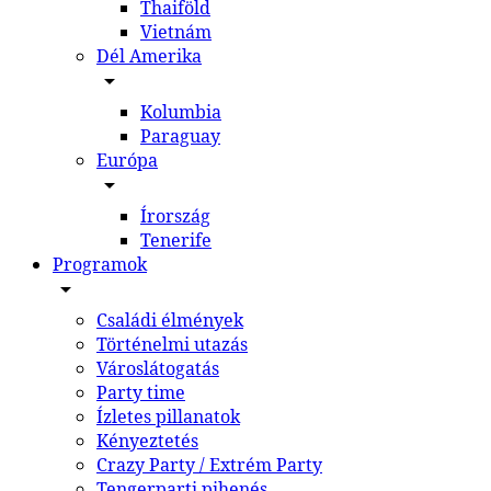
Thaiföld
Vietnám
Dél Amerika
Kolumbia
Paraguay
Európa
Írország
Tenerife
Programok
Családi élmények
Történelmi utazás
Városlátogatás
Party time
Ízletes pillanatok
Kényeztetés
Crazy Party / Extrém Party
Tengerparti pihenés