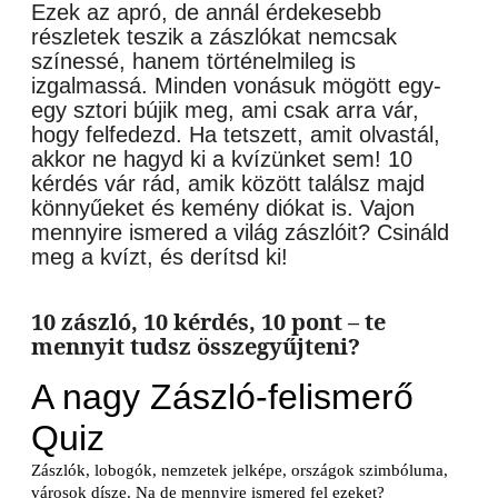
Ezek az apró, de annál érdekesebb
részletek teszik a zászlókat nemcsak
színessé, hanem történelmileg is
izgalmassá. Minden vonásuk mögött egy-
egy sztori bújik meg, ami csak arra vár,
hogy felfedezd. Ha tetszett, amit olvastál,
akkor ne hagyd ki a kvízünket sem! 10
kérdés vár rád, amik között találsz majd
könnyűeket és kemény diókat is. Vajon
mennyire ismered a világ zászlóit? Csináld
meg a kvízt, és derítsd ki!
10 zászló, 10 kérdés, 10 pont – te
mennyit tudsz összegyűjteni?