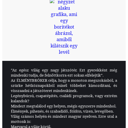
“Az egész világ egy nagy játszótér. Ezt gyerekként még
mindenki tudja, de felnőttkorra ezt sokan elfelejtik”.
Az ÉLMÉNYBRÓKER célja, hogy a monoton megszokásból, a
szürke hétköznapokból minél többeket kimozdítani, és
visszaadni a játszóteret mindenkinek.
Legénybúcsú, csapatépítés, családi programok, vagy extrém
kalandok?
Mindezt megtalálod egy helyen, mégis egyszerre mindenhol.
Élmények, pihenés, és szabadidő, földön, vízen, levegőben.
Világ számos helyén és mindezt magyar nyelven. Erre utal a
mottonk is:
Magyarul a világ körül.