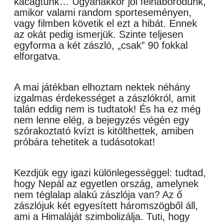
kacagtunk… Ugyanakkor jól felháborodunk,
amikor valami random sporteseményen,
vagy filmben követik el ezt a hibát. Ennek
az okát pedig ismerjük. Szinte teljesen
egyforma a két zászló, „csak” 90 fokkal
elforgatva.
A mai játékban elhoztam nektek néhány
izgalmas érdekességet a zászlókról, amit
talán eddig nem is tudtatok! És ha ez még
nem lenne elég, a bejegyzés végén egy
szórakoztató kvízt is kitölthettek, amiben
próbára tehetitek a tudásotokat!
Kezdjük egy igazi különlegességgel: tudtad,
hogy Nepál az egyetlen ország, amelynek
nem téglalap alakú zászlója van? Az ő
zászlójuk két egyesített háromszögből áll,
ami a Himaláját szimbolizálja. Tuti, hogy