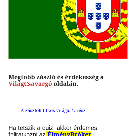
Mégtöbb zászló és érdekesség a
VilágCsavargó
oldalán.
A zászlók titkos világa. 1. rész
Ha tetszik a quiz, akkor érdemes
ÉlményBróker
feliratkozni az