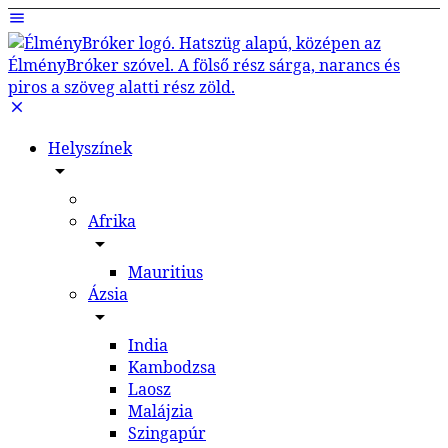
Helyszínek
Afrika
Mauritius
Ázsia
India
Kambodzsa
Laosz
Malájzia
Szingapúr