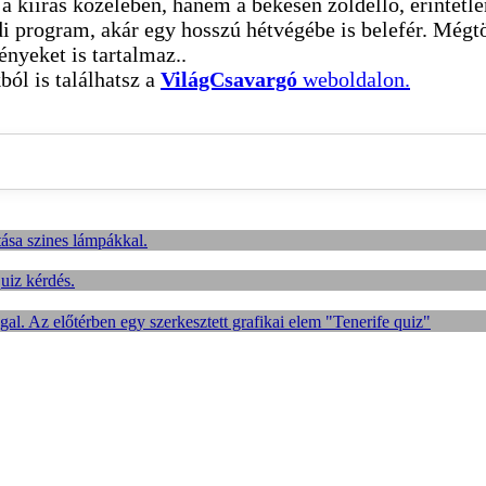
a kiírás közelében, hanem a békésen zöldellő, érintetlen
di program, akár egy hosszú hétvégébe is belefér. Mégt
nyeket is tartalmaz..
ból is találhatsz a
VilágCsavargó
weboldalon.