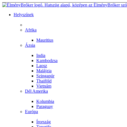
Helyszínek
Afrika
Mauritius
Ázsia
India
Kambodzsa
Laosz
Malájzia
Szingapúr
Thaiföld
Vietnám
Dél Amerika
Kolumbia
Paraguay
Európa
Írország
Tenerife