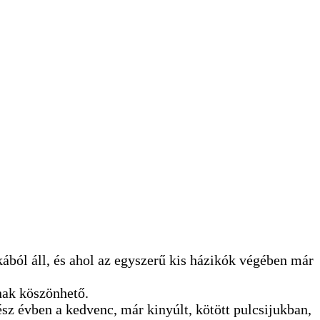
kából áll, és ahol az egyszerű kis házikók végében már
nak köszönhető.
ész évben a kedvenc, már kinyúlt, kötött pulcsijukban,