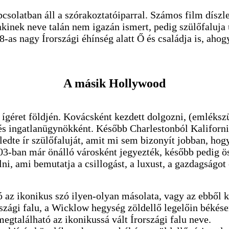
solatban áll a szórakoztatóiparral. Számos film díszlet
kinek neve talán nem igazán ismert, pedig szülőfaluja 
-as nagy Írországi éhínség alatt Ő és családja is, ahog
A másik Hollywood
ígéret földjén. Kovácsként kezdett dolgozni, (emlékszün
s ingatlanügynökként. Később Charlestonból Kaliforniá
ledte ír szülőfaluját, amit mi sem bizonyít jobban, ho
903-ban már önálló városként jegyezték, később pedig ö
lni, ami bemutatja a csillogást, a luxust, a gazdagságot
 az ikonikus szó ilyen-olyan másolata, vagy az ebből k
rországi falu, a Wicklow hegység zöldellő legelőin béké
gtalálható az ikonikussá vált Írországi falu neve.