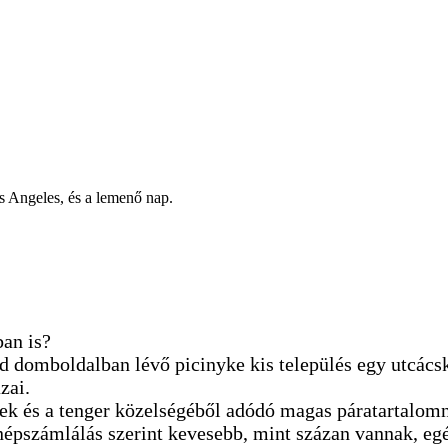
ban is?
öld domboldalban lévő picinyke kis település egy utcács
zai.
nek és a tenger közelségéből adódó magas páratartalom
 népszámlálás szerint kevesebb, mint százan vannak, eg