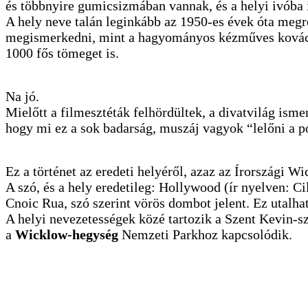
és többnyire gumicsizmában vannak, és a helyi ivóba i
A hely neve talán leginkább az 1950-es évek óta megre
megismerkedni, mint a hagyományos kézműves kovácsolá
1000 fős tömeget is.
Na jó.
Mielőtt a filmesztéták felhördültek, a divatvilág is
hogy mi ez a sok badarság, muszáj vagyok “lelőni a p
Ez a történet az eredeti helyéről, azaz az Írországi 
A szó, és a hely eredetileg: Hollywood (ír nyelven: C
Cnoic Rua, szó szerint vörös dombot jelent. Ez utalha
A helyi nevezetességek közé tartozik a Szent Kevin-s
a
Wicklow-hegység
Nemzeti Parkhoz kapcsolódik.