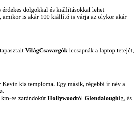
 érdekes dolgokkal és kiállításokkal lehet
mikor is akár 100 kiállító is várja az olykor akár
tapasztalt
VilágCsavargók
lecsapnák a laptop tetejét,
gy Kevin kis temploma. Egy másik, régebbi ír név a
a.
30 km-es zarándokút
Hollywood
tól
Glendalough
ig, és