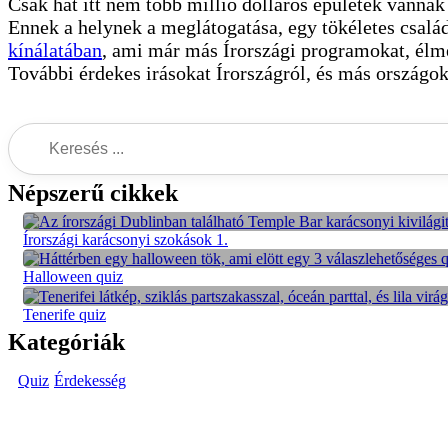
Csak hát itt nem több millió dolláros épületek vannak 
Ennek a helynek a meglátogatása, egy tökéletes csalá
kínálatában
, ami már más Írországi programokat, élmé
További érdekes irásokat Írországról, és más országok
Népszerű cikkek
Írországi karácsonyi szokások 1.
Halloween quiz
Tenerife quiz
Kategóriák
Quiz
Érdekesség