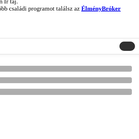
 Ír táj.
öbb családi programot találsz az
ÉlményBróker