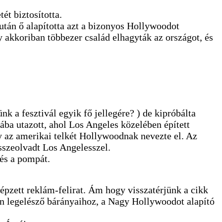
ét biztosította.
után ő alapította azt a bizonyos Hollywoodot
y akkoriban többezer család elhagyták az országot, és
k a fesztivál egyik fő jellegére? ) de kipróbálta
ba utazott, ahol Los Angeles közelében épített
gy az amerikai telkét Hollywoodnak nevezte el. Az
sszeolvadt Los Angelesszel.
 és a pompát.
épzett reklám-felirat. Ám hogy visszatérjünk a cikk
sen legelésző bárányaihoz, a Nagy Hollywoodot alapító