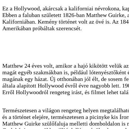
Ez a Hollywood, akárcsak a kaliforniai névrokona, kapc
Ebben a faluban született 1826-ban Matthew Guirke, a
Kaliforniában. Kemény történet volt az övé is. Az 1848
Amerikában próbáltak szerencsét.
Matthew 24 éves volt, amikor a hajó kikötött velük az 
magát egyéb szakmákban is, például lótenyésztőként é
magának egy házat. Új otthonában jól élt, de sosem fe
általa alapított Hollywood évről évre nagyobb lett. 1
Erről Hollywoodról rengeteg irást, és filmet lehet talá
Természetesen a világon rengeteg helyen megtalálható
és a történet elejére, természetesen a picinyke kis Í
Matthew Guirke szülőfaluja melletti domboldalon is me