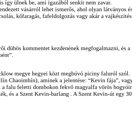
s így ülnek be, ami igazából senkit nem zavar.
ndezett vásárról lehet ismerős, ahol olyan látványos és
s, kőfaragás, fafeldolgozás vagy akár a vajkészítés, a
merői dühös kommentet kezdenének megfogalmazni, és a 
oént”.
Wicklow megye hegyei közt megbúvó piciny faluról szól.
illín Chaoimhín), aminek a jelentése: “Kevin fája”, va
t a falu feletti dombokon fekvő magyalfa vörös bogyóir
zék, és a Szent Kevin-barlang . A Szent Kevin-út egy 