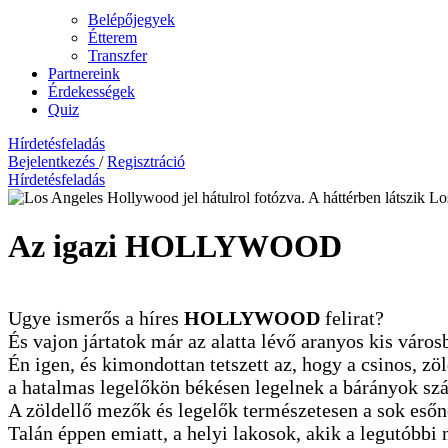
Belépőjegyek
Étterem
Transzfer
Partnereink
Érdekességek
Quiz
Hírdetésfeladás
Bejelentkezés
/
Regisztráció
Hírdetésfeladás
Az igazi HOLLYWOOD
Ugye ismerős a híres
HOLLYWOOD
felirat?
És vajon jártatok már az alatta lévő aranyos kis város
Én igen, és kimondottan tetszett az, hogy a csinos, z
a hatalmas legelőkön békésen legelnek a bárányok szá
A zöldellő mezők és legelők természetesen a sok eső
Talán éppen emiatt, a helyi lakosok, akik a legutóbbi