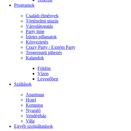
Programok
Családi élmények
Történelmi utazás
Városlátogatás
Party time
Ízletes pillanatok
Kényeztetés
Crazy Party / Extrém Party
Tengerparti pihenés
Kalandok
Földön
Vízen
Levegőben
Szállások
Apartman
Hotel
Kemping
Nyaraló
Vendégház
Villa
Egyéb szolgáltatások